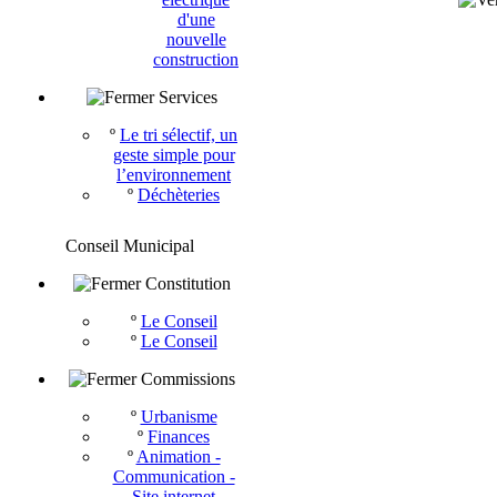
d'une
nouvelle
construction
Services
º
Le tri sélectif, un
geste simple pour
l’environnement
º
Déchèteries
Conseil Municipal
Constitution
º
Le Conseil
º
Le Conseil
Commissions
º
Urbanisme
º
Finances
º
Animation -
Communication -
Site internet