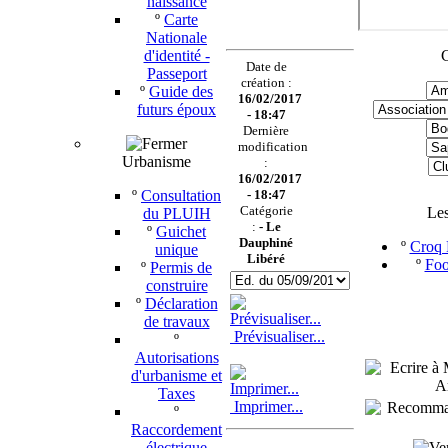
naissance
º
Carte
Nationale
d'identité -
C
Date de
Passeport
création :
º
Guide des
16/02/2017
futurs époux
- 18:47
Dernière
modification
Urbanisme
:
16/02/2017
º
Consultation
- 18:47
Catégorie
Le
du PLUIH
:
-
Le
º
Guichet
Dauphiné
º
Croq P
unique
Libéré
º
Foo
º
Permis de
construire
º
Déclaration
de travaux
Prévisualiser...
º
Autorisations
d'urbanisme et
Taxes
Imprimer...
º
Raccordement
électrique