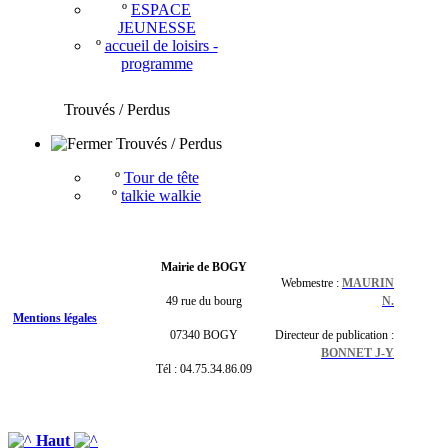
º
ESPACE
JEUNESSE
º
accueil de loisirs -
programme
Trouvés / Perdus
Trouvés / Perdus
º
Tour de tête
º
talkie walkie
Mairie de BOGY
Webmestre :
MAURIN
49 rue du bourg
N.
Mentions légales
07340 BOGY
Directeur de publication :
BONNET J-Y
Tél : 04.75.34.86.09
Haut