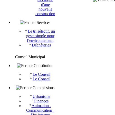
d'une
nouvelle
construction
Services
º
Le tri sélectif, un
geste simple pour
l’environnement
º
Déchèteries
Conseil Municipal
Constitution
º
Le Conseil
º
Le Conseil
Commissions
º
Urbanisme
º
Finances
º
Animation -
Communication -
Site internet