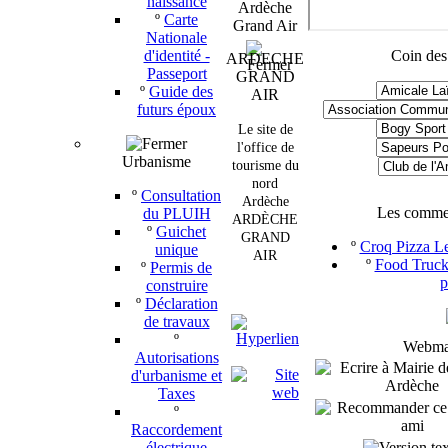
naissance
Ardèche
º
Carte
Grand Air
Nationale
d'identité -
Coin des
ARDECHE
Passeport
GRAND
º
Guide des
AIR
futurs époux
Le site de
l'office de
Urbanisme
tourisme du
nord
º
Consultation
Ardèche
Les comme
du PLUIH
ARDÈCHE
º
Guichet
GRAND
º
Croq Pizza Le
unique
AIR
º
Food Truck 
º
Permis de
p
construire
º
Déclaration
de travaux
º
Webmas
Autorisations
d'urbanisme et
Taxes
º
Raccordement
électrique