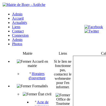
Admin
Accueil
Actualités
Liens
Contact
Connexion
Admin
Photos
Mairie
Liens
Cal
Accueil en
Si le lien ne
mairie
fonctionne
pas,
º
Horaires
contactez le
d'ouverture
webmestre
pour l'en
Formalités
informer.
État civil
Office de
º
Acte de
Tourisme