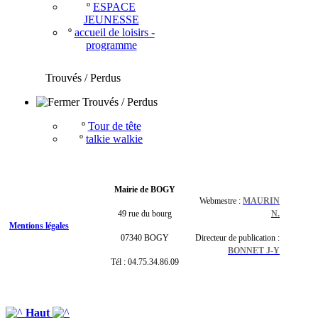
º
ESPACE
JEUNESSE
º
accueil de loisirs -
programme
Trouvés / Perdus
Trouvés / Perdus
º
Tour de tête
º
talkie walkie
Mairie de BOGY
Webmestre :
MAURIN
49 rue du bourg
N.
Mentions légales
07340 BOGY
Directeur de publication :
BONNET J-Y
Tél : 04.75.34.86.09
Haut