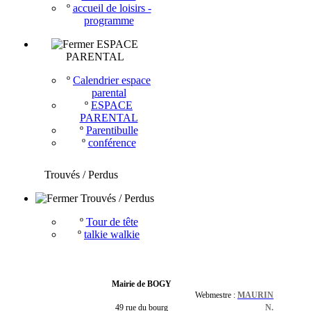
º
accueil de loisirs -
programme
ESPACE
PARENTAL
º
Calendrier espace
parental
º
ESPACE
PARENTAL
º
Parentibulle
º
conférence
Trouvés / Perdus
Trouvés / Perdus
º
Tour de tête
º
talkie walkie
Mairie de BOGY
Webmestre :
MAURIN
49 rue du bourg
N.