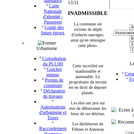
naissance
13:31
º
Carte
Nationale
INADMISSIBLE
d'identité -
Passeport
La commune est
º
Guide des
victime de dépôt
futurs époux
d'ordures sauvages,
ainsi qu'en témoigne
cette photo.
Urbanisme
º
Consultation
L
du PLUIH
Cette incivilité est
º
Guichet
inadmissible et
º
Croq
unique
punissable. Le
º
Fo
º
Permis de
propriétaire du terrain
construire
est en droit de déposer
º
Déclaration
plainte.
de travaux
º
Les élus ont pris sur
Autorisations
eux de débarrasser les
d'urbanisme et
lieux de ces détritus.
Taxes
º
Les déchèteries de
Raccordement
Félines et Annonay
électrique