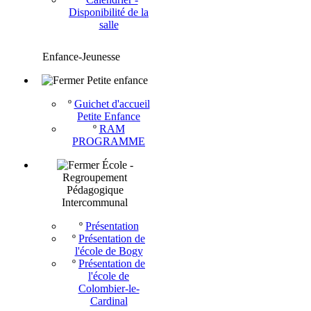
Disponibilité de la
salle
Enfance-Jeunesse
Petite enfance
º
Guichet d'accueil
Petite Enfance
º
RAM
PROGRAMME
École -
Regroupement
Pédagogique
Intercommunal
º
Présentation
º
Présentation de
l'école de Bogy
º
Présentation de
l'école de
Colombier-le-
Cardinal