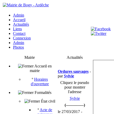
Admin
Accueil
Actualités
Liens
Contact
Connexion
Admin
Photos
Mairie
Actualités
Accueil en
mairie
Ordures sauvages
-
par
Sylvie
º
Horaires
Cliquez le pseudo
d'ouverture
pour montrer
l'adresse
Formalités
Sylvie
État civil
(--------------)
º
Acte de
le 27/03/2017 -