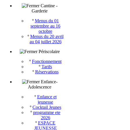
Cantine -
Garderie
º
Menus du 01
septembre au 16
octobre
º
Menus du 20 avril
au 04 juillet 2026
Périscolaire
º
Fonctionnement
º
Tarifs
º
Réservations
Enfance-
Adolescence
º
Enfance et
jeunesse
º
Cocktail Jeunes
º
programme ete
2026
º
ESPACE
JEUNESSE