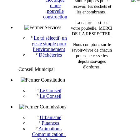
sont équipées pour
d'une
recevoir les déchets et
nouvelle
les encombrants.
construction
La nature n'est pas
Services
votre poubelle, MERCI
DE LA RESPECTER.
º
Le tri sélectif, un
geste simple pour
Nous comptons sur le
l’environnement
savoir-vivre de chacun
º
Déchèteries
pour que cesse les
dépôts sauvages
d'ordures.
Conseil Municipal
Constitution
º
Le Conseil
º
Le Conseil
Commissions
º
Urbanisme
º
Finances
º
Animation -
Communication -
Site internet