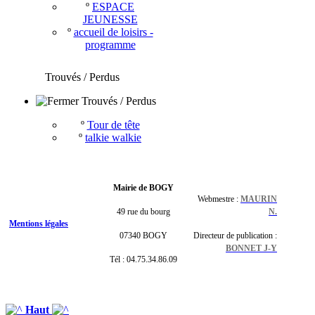
º
ESPACE
JEUNESSE
º
accueil de loisirs -
programme
Trouvés / Perdus
Trouvés / Perdus
º
Tour de tête
º
talkie walkie
Mairie de BOGY
Webmestre :
MAURIN
49 rue du bourg
N.
Mentions légales
07340 BOGY
Directeur de publication :
BONNET J-Y
Tél : 04.75.34.86.09
Haut