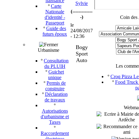
naissance
Sylvie
º
Carte
(-------------
Nationale
-)
d'identité -
Coin des 
Passeport
le
º
Guide des
24/08/2017
futurs époux
- 12:36
Bogy
Urbanisme
Sport
Auto
º
Consultation
Les commer
du PLUIH
º
Guichet
º
Croq Pizza Les
unique
º
Food Truck 
º
Permis de
p
construire
º
Déclaration
de travaux
º
Webmast
Autorisations
d'urbanisme et
Taxes
º
Raccordement
électrique