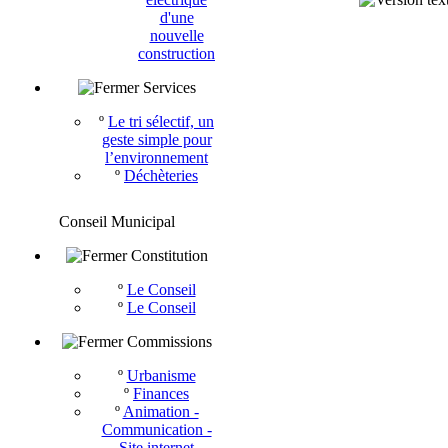
d'une
nouvelle
construction
Services
º
Le tri sélectif, un
geste simple pour
l’environnement
º
Déchèteries
Conseil Municipal
Constitution
º
Le Conseil
º
Le Conseil
Commissions
º
Urbanisme
º
Finances
º
Animation -
Communication -
Site internet