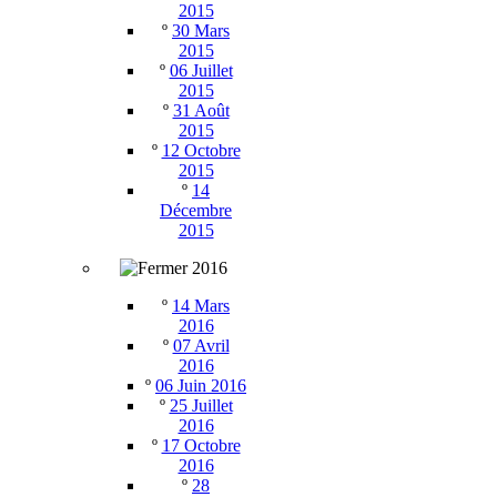
2015
º
30 Mars
2015
º
06 Juillet
2015
º
31 Août
2015
º
12 Octobre
2015
º
14
Décembre
2015
2016
º
14 Mars
2016
º
07 Avril
2016
º
06 Juin 2016
º
25 Juillet
2016
º
17 Octobre
2016
º
28