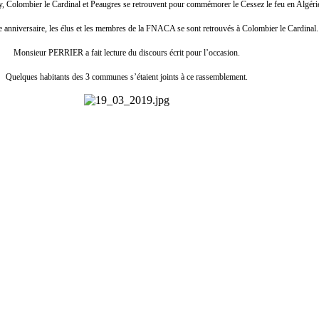
Colombier le Cardinal et Peaugres se retrouvent pour commémorer le Cessez le feu en Algéri
 anniversaire, les élus et les membres de la FNACA se sont retrouvés à Colombier le Cardinal.
Monsieur PERRIER a fait lecture du discours écrit pour l’occasion.
Quelques habitants des 3 communes s’étaient joints à ce rassemblement.