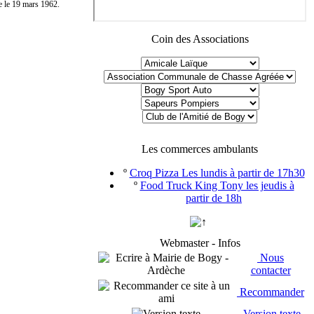
e le 19 mars 1962.
Coin des Associations
Les commerces ambulants
º
Croq Pizza Les lundis à partir de 17h30
º
Food Truck King Tony les jeudis à
partir de 18h
Webmaster - Infos
Nous
contacter
Recommander
Version texte