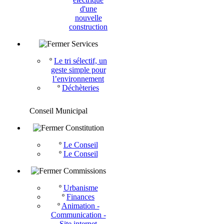
d'une
nouvelle
construction
Services
º
Le tri sélectif, un
geste simple pour
l’environnement
º
Déchèteries
Conseil Municipal
Constitution
º
Le Conseil
º
Le Conseil
Commissions
º
Urbanisme
º
Finances
º
Animation -
Communication -
Site internet