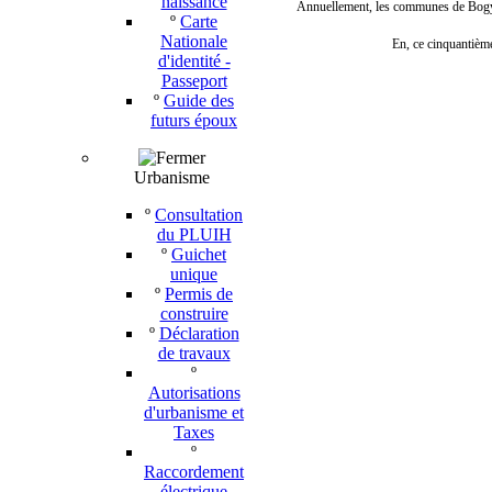
naissance
Annuellement, les communes de Bogy, 
º
Carte
Nationale
En, ce cinquantième
d'identité -
Passeport
º
Guide des
futurs époux
Urbanisme
º
Consultation
du PLUIH
º
Guichet
unique
º
Permis de
construire
º
Déclaration
de travaux
º
Autorisations
d'urbanisme et
Taxes
º
Raccordement
électrique