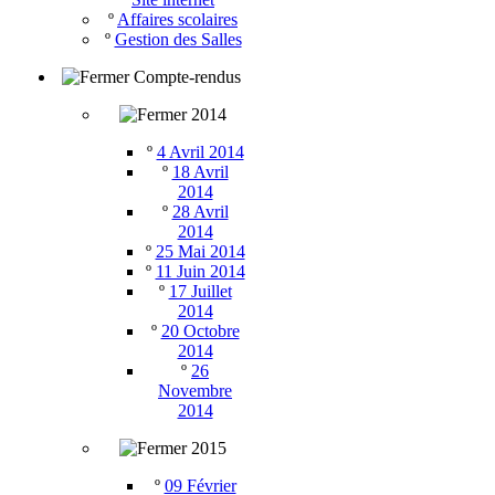
º
Affaires scolaires
º
Gestion des Salles
Compte-rendus
2014
º
4 Avril 2014
º
18 Avril
2014
º
28 Avril
2014
º
25 Mai 2014
º
11 Juin 2014
º
17 Juillet
2014
º
20 Octobre
2014
º
26
Novembre
2014
2015
º
09 Février