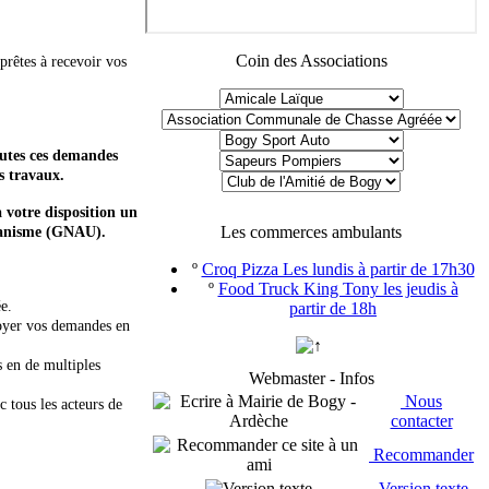
Coin des Associations
rêtes à recevoir vos
outes ces demandes
s travaux.
 votre disposition un
Les commerces ambulants
rbanisme (GNAU).
º
Croq Pizza Les lundis à partir de 17h30
º
Food Truck King Tony les jeudis à
e.
partir de 18h
voyer vos demandes en
s en de multiples
Webmaster - Infos
Nous
c tous les acteurs de
contacter
Recommander
Version texte