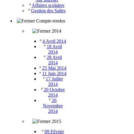
º
Affaires scolaires
º
Gestion des Salles
Compte-rendus
2014
º
4 Avril 2014
º
18 Avril
2014
º
28 Avril
2014
º
25 Mai 2014
º
11 Juin 2014
º
17 Juillet
2014
º
20 Octobre
2014
º
26
Novembre
2014
2015
º
09 Février