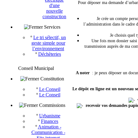
Pour déposer ma demande d’urban
d'une
nouvelle
construction
Je crée un compte perso
l’administration dans le cadre 
Services
Je choisis quel 
º
Le tri sélectif, un
Une fois mon dossier saisi 
geste simple pour
transmission auprès de ma comm
l’environnement
º
Déchèteries
Conseil Municipal
A noter
: je peux déposer un docum
Constitution
º
Le Conseil
Le dépôt en ligne est un nouveau s
º
Le Conseil
v
Commissions
recevoir vos demandes papier
º
Urbanisme
º
Finances
º
Animation -
Communication -
Site internet