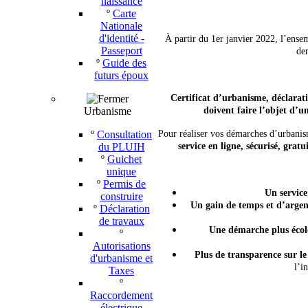
naissance
º
Carte
Nationale
d'identité -
À partir du 1er janvier 2022, l’ens
Passeport
dem
º
Guide des
futurs époux
Certificat d’urbanisme, déclarat
Urbanisme
doivent faire l’objet d’
º
Consultation
Pour réaliser vos démarches d’urbani
du PLUIH
service en ligne, sécurisé, gra
º
Guichet
unique
º
Permis de
Un service
construire
Un gain de temps et d’argen
º
Déclaration
de travaux
Une démarche plus écol
º
Autorisations
Plus de transparence sur l
d'urbanisme et
l’i
Taxes
º
Raccordement
électrique