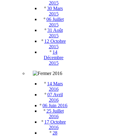
2015
º
30 Mars
2015
º
06 Juillet
2015
º
31 Août
2015
º
12 Octobre
2015
º
14
Décembre
2015
2016
º
14 Mars
2016
º
07 Avril
2016
º
06 Juin 2016
º
25 Juillet
2016
º
17 Octobre
2016
º
28