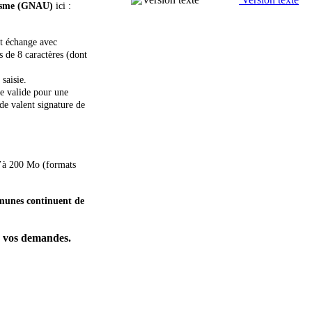
nisme (GNAU)
ici :
ut échange avec
 de 8 caractères (dont
saisie.
je valide pour une
e valent signature de
u’à 200 Mo (formats
mmunes continuent de
vos demandes.
e