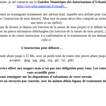
isme, je me connecte sur le
Guichet Numérique des Autorisations d’Urba
https://sve-urba.numerian.fr/gnauPr...
nnel en renseignant notamment une adresse mail, laquelle sera utilisée pour to
de l’instruction de mon dossier). Mon mot de passe devra être composé au moins
une lettre et un chiffre).
type de dossier je dépose (en fonction de la nature de mon projet) et je débute la 
et les pièces nécessaires téléchargées (en fonction de la nature de mon projet), 
une et du centre instructeur. La confirmation et la transmission de ma demand
celle-ci.
L’instruction peut débuter…
ent allant jusqu’à 15 Mo, avec un poids total de toutes mes pièces allant jusq
acceptés : .jpeg, .jpg, .png, .svg, .gif, .txt, .pdf).
ervice offert aux usagers mais n’est pas une obligation pour vous. Les co
vous accueillir pour :
ous renseigner sur les dispositions d’urbanisme de votre terrain
s ou envoyées par courrier, avec les mêmes délais légaux de traitement d