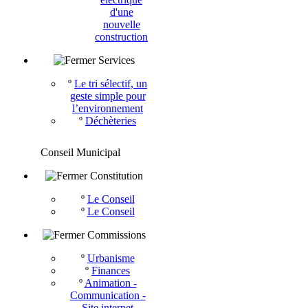
d'une
nouvelle
construction
Services
º
Le tri sélectif, un
geste simple pour
l’environnement
º
Déchèteries
Conseil Municipal
Constitution
º
Le Conseil
º
Le Conseil
Commissions
º
Urbanisme
º
Finances
º
Animation -
Communication -
Site internet