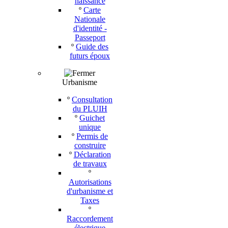
naissance
º
Carte
Nationale
d'identité -
Passeport
º
Guide des
futurs époux
Urbanisme
º
Consultation
du PLUIH
º
Guichet
unique
º
Permis de
construire
º
Déclaration
de travaux
º
Autorisations
d'urbanisme et
Taxes
º
Raccordement
électrique