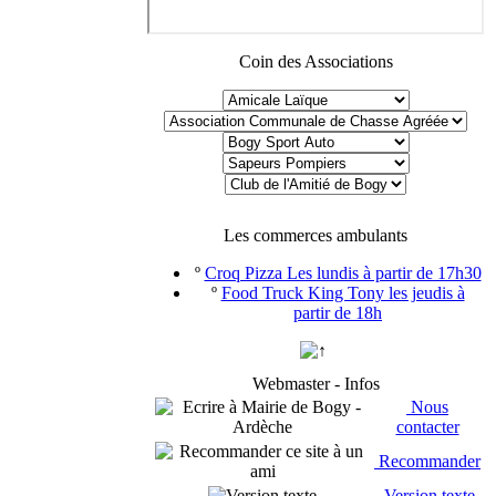
Coin des Associations
Les commerces ambulants
º
Croq Pizza Les lundis à partir de 17h30
º
Food Truck King Tony les jeudis à
partir de 18h
Webmaster - Infos
Nous
contacter
Recommander
Version texte