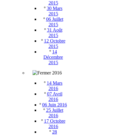
2015
º
30 Mars
2015
º
06 Juillet
2015
º
31 Août
2015
º
12 Octobre
2015
º
14
Décembre
2015
2016
º
14 Mars
2016
º
07 Avril
2016
º
06 Juin 2016
º
25 Juillet
2016
º
17 Octobre
2016
º
28