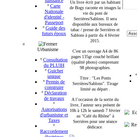
naissance
Un livre écrit par un habitant
º
Carte
de Bogy
raconte
en images la
Nationale
vie du pont de
d'identité -
Serrières/Sablons. Il sera
Passeport
disponible aux bureaux de
º
Guide des
tabac / presse de Serrières et
futurs époux
Sablons à partir du 4 février
2015.
Urbanisme
C'est un ouvrage A4 de 86
pages 135gr couché brillant
º
Consultation
(qualité photo) comprenant
du PLUIH
98 photographies.
º
Guichet
unique
Titre :
“Les Ponts
º
Permis de
Serrières/Sablons”. Tirage
construire
limité au départ .
º
Déclaration
de travaux
A l’occasion de la sortie du
º
livre, l'auteur sera présent de
Autorisations
10h à 12h le samedi 7 février
d'urbanisme et
au “Café du Rhône” à
Taxes
Serrières pour une séance
º
dédicace.
Raccordement
électrique