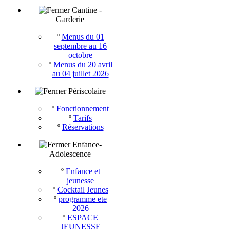
Cantine -
Garderie
º
Menus du 01
septembre au 16
octobre
º
Menus du 20 avril
au 04 juillet 2026
Périscolaire
º
Fonctionnement
º
Tarifs
º
Réservations
Enfance-
Adolescence
º
Enfance et
jeunesse
º
Cocktail Jeunes
º
programme ete
2026
º
ESPACE
JEUNESSE