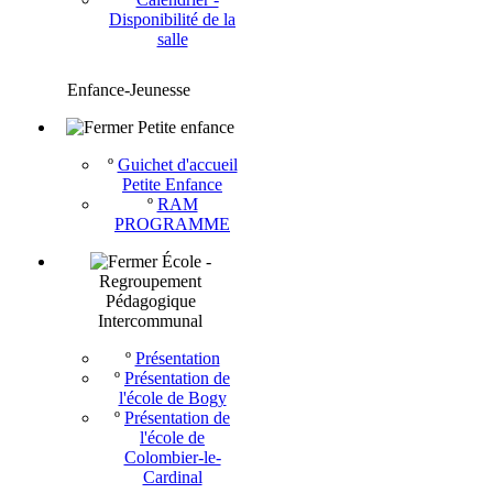
Disponibilité de la
salle
Enfance-Jeunesse
Petite enfance
º
Guichet d'accueil
Petite Enfance
º
RAM
PROGRAMME
École -
Regroupement
Pédagogique
Intercommunal
º
Présentation
º
Présentation de
l'école de Bogy
º
Présentation de
l'école de
Colombier-le-
Cardinal