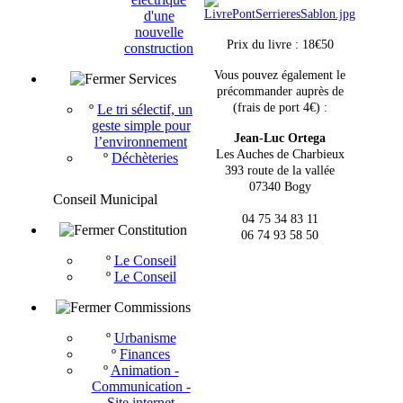
d'une
nouvelle
Prix du livre : 18€50
construction
Vous pouvez également le
Services
précommander auprès de
(frais de port 4€) :
º
Le tri sélectif, un
geste simple pour
Jean-Luc Ortega
l’environnement
Les Auches de Charbieux
º
Déchèteries
393 route de la vallée
07340 Bogy
Conseil Municipal
04 75 34 83 11
Constitution
06 74 93 58 50
º
Le Conseil
º
Le Conseil
Commissions
º
Urbanisme
º
Finances
º
Animation -
Communication -
Site internet