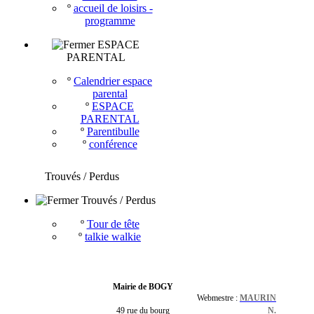
º
accueil de loisirs -
programme
ESPACE
PARENTAL
º
Calendrier espace
parental
º
ESPACE
PARENTAL
º
Parentibulle
º
conférence
Trouvés / Perdus
Trouvés / Perdus
º
Tour de tête
º
talkie walkie
Mairie de BOGY
Webmestre :
MAURIN
49 rue du bourg
N.