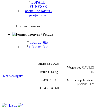
º
ESPACE
JEUNESSE
º
accueil de loisirs -
programme
Trouvés / Perdus
Trouvés / Perdus
º
Tour de tête
º
talkie walkie
Mairie de BOGY
Webmestre :
MAURIN
49 rue du bourg
N.
Mentions légales
07340 BOGY
Directeur de publication :
BONNET J-Y
Tél : 04.75.34.86.09
Haut