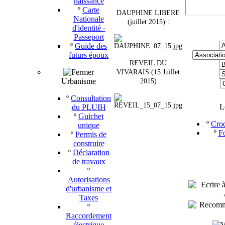
naissance
º
Carte
DAUPHINE LIBERE
Nationale
(juillet 2015) :
d'identité -
Passeport
º
Guide des
futurs époux
REVEIL DU
VIVARAIS (15 Juillet
Urbanisme
2015)
º
Consultation
L
du PLUIH
º
Guichet
º
Croq
unique
º
Fo
º
Permis de
construire
º
Déclaration
de travaux
º
Autorisations
d'urbanisme et
Taxes
º
Raccordement
électrique