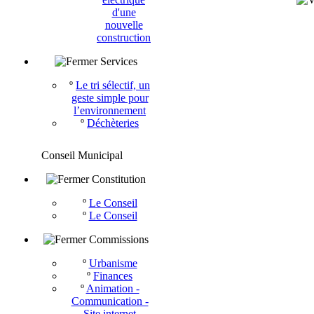
d'une
nouvelle
construction
Services
º
Le tri sélectif, un
geste simple pour
l’environnement
º
Déchèteries
Conseil Municipal
Constitution
º
Le Conseil
º
Le Conseil
Commissions
º
Urbanisme
º
Finances
º
Animation -
Communication -
Site internet