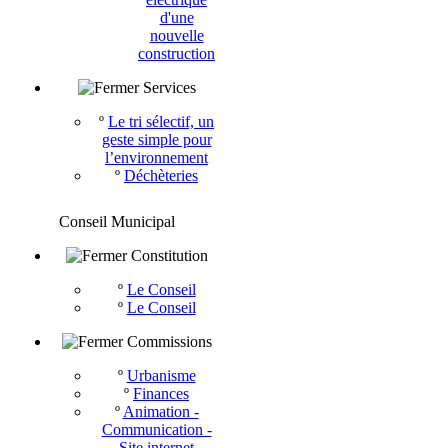
d'une
nouvelle
construction
Services
º
Le tri sélectif, un
geste simple pour
l’environnement
º
Déchèteries
Conseil Municipal
Constitution
º
Le Conseil
º
Le Conseil
Commissions
º
Urbanisme
º
Finances
º
Animation -
Communication -
Site internet