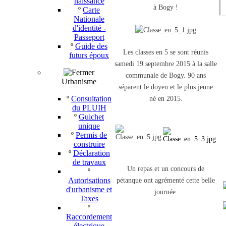
naissance
à Bogy !
º
Carte
Nationale
d'identité -
Passeport
º
Guide des
Les classes en 5 se sont réunis
futurs époux
samedi 19 septembre 2015 à la salle
communale de Bogy. 90 ans
Urbanisme
séparent le doyen et le plus jeune
º
Consultation
né en 2015.
du PLUIH
º
Guichet
unique
º
Permis de
construire
º
Déclaration
de travaux
Un repas et un concours de
º
Autorisations
pétanque ont agrémenté cette belle
d'urbanisme et
journée.
Taxes
º
Raccordement
électrique