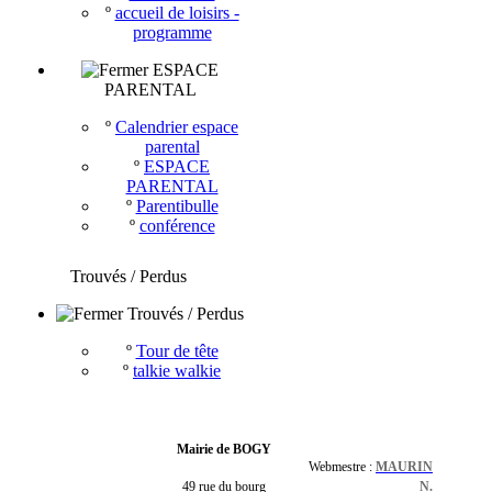
º
accueil de loisirs -
programme
ESPACE
PARENTAL
º
Calendrier espace
parental
º
ESPACE
PARENTAL
º
Parentibulle
º
conférence
Trouvés / Perdus
Trouvés / Perdus
º
Tour de tête
º
talkie walkie
Mairie de BOGY
Webmestre :
MAURIN
49 rue du bourg
N.