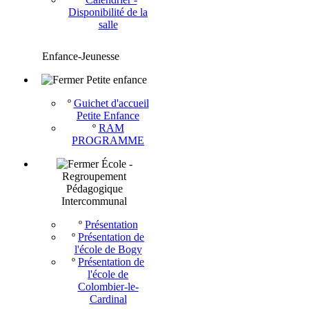
Disponibilité de la
salle
Enfance-Jeunesse
Petite enfance
º
Guichet d'accueil
Petite Enfance
º
RAM
PROGRAMME
École -
Regroupement
Pédagogique
Intercommunal
º
Présentation
º
Présentation de
l'école de Bogy
º
Présentation de
l'école de
Colombier-le-
Cardinal