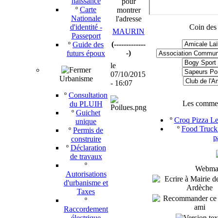
naissance
pour
º
Carte
montrer
Nationale
l'adresse
d'identité -
Coin des
MAURIN
Passeport
(-------------
º
Guide des
-)
futurs époux
le
07/10/2015
Urbanisme
- 16:07
º
Consultation
Les commer
du PLUIH
º
Guichet
º
Croq Pizza Les
unique
º
Food Truck 
º
Permis de
p
construire
º
Déclaration
de travaux
º
Webmast
Autorisations
d'urbanisme et
Taxes
º
Raccordement
électrique