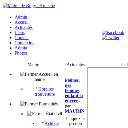
Admin
Accueil
Actualités
Liens
Contact
Connexion
Admin
Photos
Mairie
Actualités
Cal
Accueil en
mairie
Poilues,
des
º
Horaires
femmes
d'ouverture
endant la
guerre
-
Formalités
par
MAURIN
État civil
Cliquez le
º
Acte de
pseudo