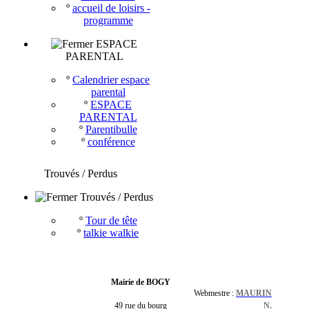
º
accueil de loisirs -
programme
ESPACE
PARENTAL
º
Calendrier espace
parental
º
ESPACE
PARENTAL
º
Parentibulle
º
conférence
Trouvés / Perdus
Trouvés / Perdus
º
Tour de tête
º
talkie walkie
Mairie de BOGY
Webmestre :
MAURIN
49 rue du bourg
N.