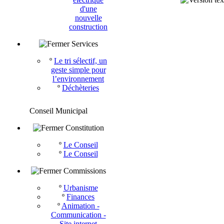
d'une
nouvelle
construction
Services
º
Le tri sélectif, un
geste simple pour
l’environnement
º
Déchèteries
Conseil Municipal
Constitution
º
Le Conseil
º
Le Conseil
Commissions
º
Urbanisme
º
Finances
º
Animation -
Communication -
Site internet