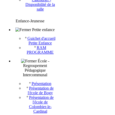
Disponibilité de la
salle
Enfance-Jeunesse
Petite enfance
º
Guichet d'accueil
Petite Enfance
º
RAM
PROGRAMME
École -
Regroupement
Pédagogique
Intercommunal
º
Présentation
º
Présentation de
l'école de Bogy
º
Présentation de
l'école de
Colombier-le-
Cardinal