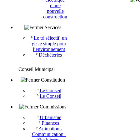
d'une
nouvelle
construction
Services
º
Le tri sélectif, un
geste simple pour
l’environnement
º
Déchèteries
Conseil Municipal
Constitution
º
Le Conseil
º
Le Conseil
Commissions
º
Urbanisme
º
Finances
º
Animation -
Communication -
Site internet