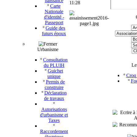
naissance
11:28
º
Carte
Nationale
d'identité -
Passeport
º
Guide des
futurs époux
Urbanisme
º
Consultation
Le
du PLUIH
º
Guichet
º
Croq 
unique
º
Foo
º
Permis de
construire
º
Déclaration
de travaux
º
Autorisations
d'urbanisme et
Taxes
º
Raccordement
électrique