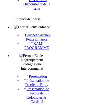
Disponibilité de la
salle
Enfance-Jeunesse
Petite enfance
º
Guichet d'accueil
Petite Enfance
º
RAM
PROGRAMME
École -
Regroupement
Pédagogique
Intercommunal
º
Présentation
º
Présentation de
l'école de Bogy
º
Présentation de
l'école de
Colombier-le-
Cardinal