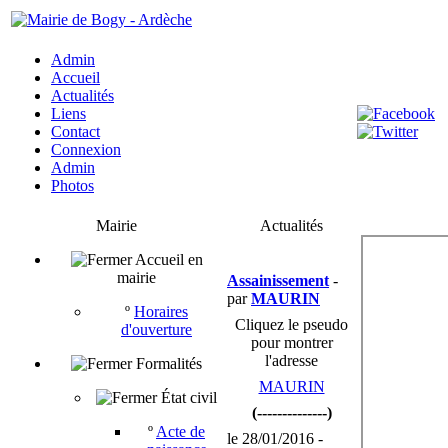
Admin
Accueil
Actualités
Liens
Contact
Connexion
Admin
Photos
Mairie
Actualités
Accueil en
mairie
Assainissement
-
par
MAURIN
º
Horaires
Cliquez le pseudo
d'ouverture
pour montrer
l'adresse
Formalités
MAURIN
État civil
(--------------)
º
Acte de
le 28/01/2016 -