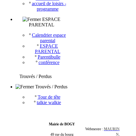
º
accueil de loisirs -
programme
ESPACE
PARENTAL
º
Calendrier espace
parental
º
ESPACE
PARENTAL
º
Parentibulle
º
conférence
Trouvés / Perdus
Trouvés / Perdus
º
Tour de tête
º
talkie walkie
Mairie de BOGY
Webmestre :
MAURIN
49 rue du bourg
N.