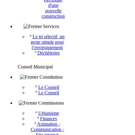
d'une
nouvelle
construction
Services
º
Le tri sélectif, un
geste simple pour
l’environnement
º
Déchèteries
Conseil Municipal
Constitution
º
Le Conseil
º
Le Conseil
Commissions
º
Urbanisme
º
Finances
º
Animation -
Communication -
Site internet