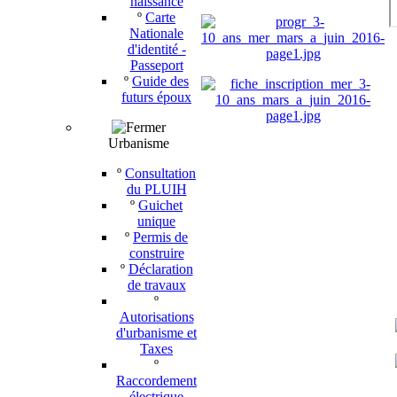
naissance
º
Carte
Nationale
d'identité -
Passeport
º
Guide des
futurs époux
Urbanisme
º
Consultation
du PLUIH
º
Guichet
unique
º
Permis de
construire
º
Déclaration
de travaux
º
Autorisations
d'urbanisme et
Taxes
º
Raccordement
électrique