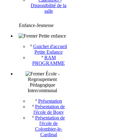
Disponibilité de la
salle
Enfance-Jeunesse
Petite enfance
º
Guichet d'accueil
Petite Enfance
º
RAM
PROGRAMME
École -
Regroupement
Pédagogique
Intercommunal
º
Présentation
º
Présentation de
l'école de Bogy
º
Présentation de
l'école de
Colombier-le-
Cardinal