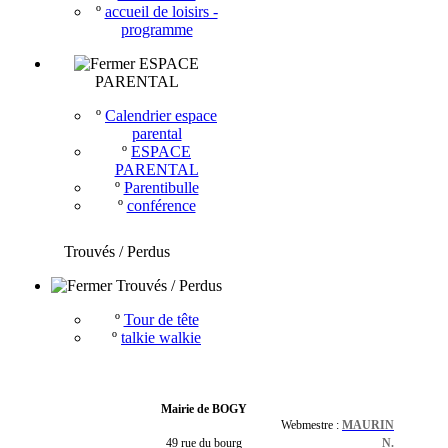
º
accueil de loisirs -
programme
ESPACE
PARENTAL
º
Calendrier espace
parental
º
ESPACE
PARENTAL
º
Parentibulle
º
conférence
Trouvés / Perdus
Trouvés / Perdus
º
Tour de tête
º
talkie walkie
Mairie de BOGY
Webmestre :
MAURIN
49 rue du bourg
N.