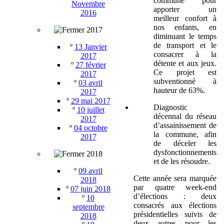
commune pour
Novembre
apporter un
2016
meilleur confort à
nos enfants, en
2017
diminuant le temps
de transport et le
º
13 Janvier
consacrer à la
2017
détente et aux jeux.
º
27 février
Ce projet est
2017
subventionné à
º
03 avril
hauteur de 63%.
2017
º
29 mai 2017
Diagnostic
º
10 juillet
décennal du réseau
2017
d’assainissement de
º
04 octobre
la commune, afin
2017
de déceler les
dysfonctionnements
2018
et de les résoudre.
º
09 avril
Cette année sera marquée
2018
par quatre week-end
º
07 juin 2018
d’élections : deux
º
10
consacrés aux élections
septembre
présidentielles suivis de
2018
deux autres pour les