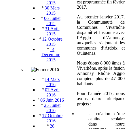
est programmée fin février
2015
2017.
º
30 Mars
2015
Au premier janvier 2017,
º
06 Juillet
la Communauté de
2015
Communes Vivarhône
º
31 Août
disparaît et fusionne avec
2015
l’Agglo d’Annonay,
º
12 Octobre
auxquelles s’ajoutent les
2015
communes d’Ardoix et
º
14
Quintenas.
Décembre
2015
Nous étions 8 000 âmes à
Vivarhône, après la fusion
2016
Annonay Rhône Agglo
comptera plus de 47 000
º
14 Mars
habitants.
2016
º
07 Avril
Pour l’année 2017, nous
2016
avons deux principaux
º
06 Juin 2016
projets :
º
25 Juillet
2016
la création d’une
º
17 Octobre
cantine scolaire
2016
dans notre
º
28