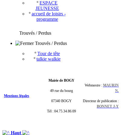
º
ESPACE
JEUNESSE
º
accueil de loisirs -
programme
Trouvés / Perdus
Trouvés / Perdus
º
Tour de tête
º
talkie walkie
Mairie de BOGY
Webmestre :
MAURIN
49 rue du bourg
N.
Mentions légales
07340 BOGY
Directeur de publication :
BONNET J-Y
Tél : 04.75.34.86.09
Haut