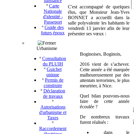
naissance
º
Carte
C'est accompagné de quelques
Nationale
élus, que Monsieur Jean-Yves
d'identité -
BONNET a accueilli dans la
Passeport
salle polyvalente les habitants le
º
Guide des
vendredi 13 janvier afin de leur
futurs époux
présenter ses vœux :
Urbanisme
Boginoises, Boginois,
º
Consultation
du PLUIH
2016 vient de s’achever.
º
Guichet
Cette année a été marquée
unique
malheureusement par des
º
Permis de
attentats terroristes, le plus
construire
meurtrier, à Nice.
º
Déclaration
Quel bilan pouvons-nous
de travaux
faire de cette année
º
écoulée ?
Autorisations
d'urbanisme et
De nombreux travaux
Taxes
furent réalisés :
º
Raccordement
dans le
électrique