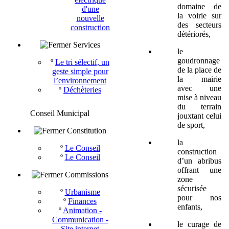
domaine de
d'une
la voirie sur
nouvelle
des secteurs
construction
détériorés,
Services
le
goudronnage
º
Le tri sélectif, un
de la place de
geste simple pour
la mairie
l’environnement
avec une
º
Déchèteries
mise à niveau
du terrain
Conseil Municipal
jouxtant celui
de sport,
Constitution
la
º
Le Conseil
construction
º
Le Conseil
d’un abribus
offrant une
Commissions
zone
sécurisée
º
Urbanisme
pour nos
º
Finances
enfants,
º
Animation -
Communication -
le curage de
Site internet