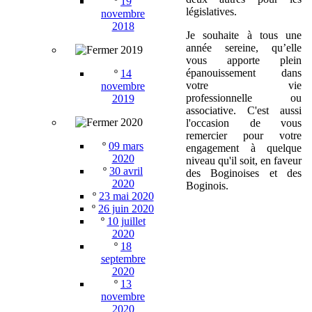
º
19
législatives.
novembre
2018
Je souhaite à tous une
année sereine, qu’elle
2019
vous apporte plein
épanouissement dans
º
14
votre vie
novembre
professionnelle ou
2019
associative. C'est aussi
2020
l'occasion de vous
remercier pour votre
º
09 mars
engagement à quelque
2020
niveau qu'il soit, en faveur
º
30 avril
des Boginoises et des
2020
Boginois.
º
23 mai 2020
º
26 juin 2020
º
10 juillet
2020
º
18
septembre
2020
º
13
novembre
2020