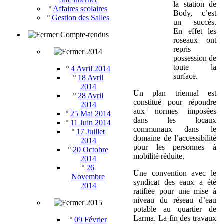
la station de
º
Affaires scolaires
Body, c’est
º
Gestion des Salles
un succès.
En effet les
Compte-rendus
roseaux ont
repris
2014
possession de
toute la
º
4 Avril 2014
surface.
º
18 Avril
2014
Un plan triennal est
º
28 Avril
constitué pour répondre
2014
aux normes imposées
º
25 Mai 2014
dans les locaux
º
11 Juin 2014
communaux dans le
º
17 Juillet
domaine de l’accessibilité
2014
pour les personnes à
º
20 Octobre
mobilité réduite.
2014
º
26
Une convention avec le
Novembre
syndicat des eaux a été
2014
ratifiée pour une mise à
niveau du réseau d’eau
2015
potable au quartier de
Larma. La fin des travaux
º
09 Février