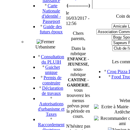
naissance
(--------------)
º
Carte
Nationale
le
d'identité -
Coin de
16/03/2017 -
Passeport
12:56
º
Guide des
futurs époux
Chers
parents,
Urbanisme
Dans la
rubrique
º
Consultation
ENFANCE -
Les comm
du PLUIH
,
JEUNESSE
º
Guichet
sous-
º
Croq Pizza L
unique
rubrique
º
Food Truc
º
Permis de
CANTINE -
construire
,
GARDERIE
º
Déclaration
vous
de travaux
trouverez les
º
menus
Webma
Autorisations
prévus pour
d'urbanisme et
la période en
Taxes
cours.
º
Raccordement
N'hésitez pas
électrique