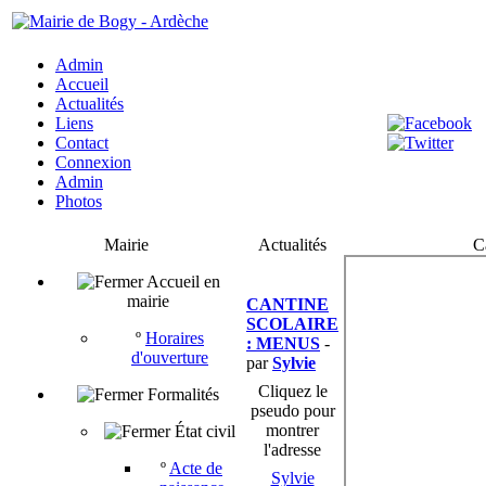
Admin
Accueil
Actualités
Liens
Contact
Connexion
Admin
Photos
Mairie
Actualités
C
Accueil en
mairie
CANTINE
SCOLAIRE
º
Horaires
: MENUS
-
d'ouverture
par
Sylvie
Cliquez le
Formalités
pseudo pour
montrer
État civil
l'adresse
º
Acte de
Sylvie