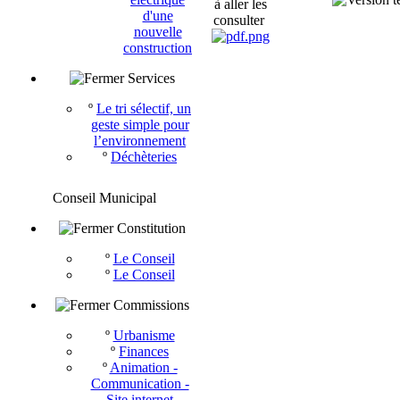
à aller les
d'une
consulter
nouvelle
construction
Services
º
Le tri sélectif, un
geste simple pour
l’environnement
º
Déchèteries
Conseil Municipal
Constitution
º
Le Conseil
º
Le Conseil
Commissions
º
Urbanisme
º
Finances
º
Animation -
Communication -
Site internet