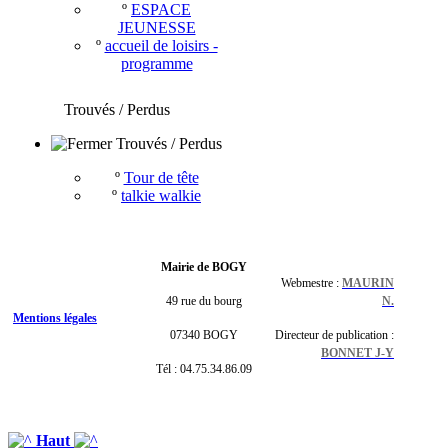
º
ESPACE
JEUNESSE
º
accueil de loisirs -
programme
Trouvés / Perdus
Trouvés / Perdus
º
Tour de tête
º
talkie walkie
Mairie de BOGY
Webmestre :
MAURIN
49 rue du bourg
N.
Mentions légales
07340 BOGY
Directeur de publication :
BONNET J-Y
Tél : 04.75.34.86.09
Haut